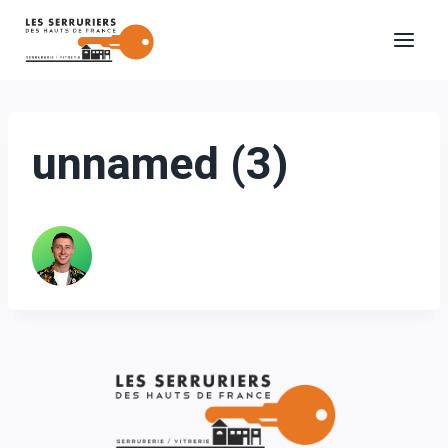
Aller
au
contenu
unnamed (3)