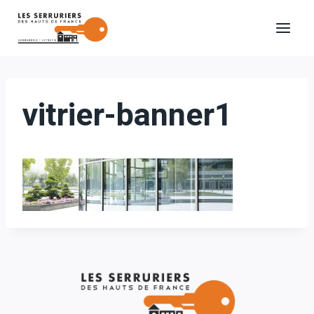
Aller
au
contenu
vitrier-banner1