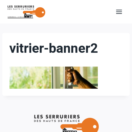
Aller
au
contenu
vitrier-banner2