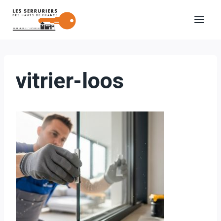
Aller
au
contenu
vitrier-loos