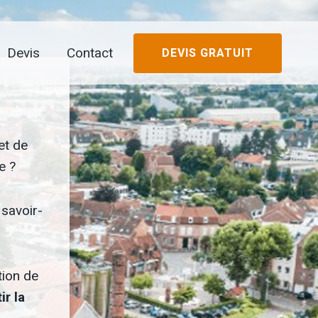
Devis
Contact
DEVIS GRATUIT
et de
e ?
 savoir-
tion de
ir la