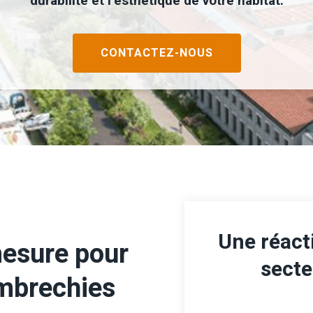
durabilité et l’esthétique de votre habitat.
CONTACTEZ-NOUS
Une réacti
mesure pour
sect
mbrechies