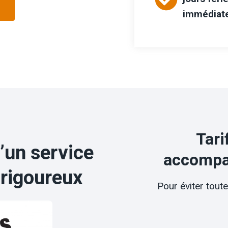
immédiat
Tari
’un service
accompa
 rigoureux
Pour éviter tout