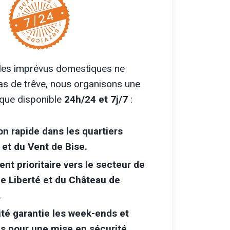
les imprévus domestiques ne
as de trêve, nous organisons une
ique disponible
24h/24 et 7j/7
:
on rapide
dans les quartiers
 et du Vent de Bise.
nt prioritaire
vers le secteur de
de Liberté et du Château de
.
ité garantie
les week-ends et
és pour une mise en sécurité