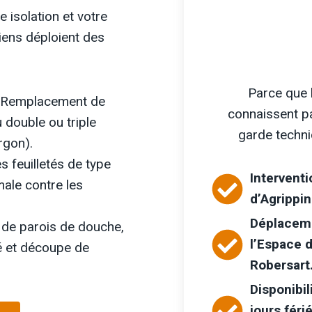
isolation et votre
ciens déploient des
Parce que 
Remplacement de
connaissent p
 double ou triple
garde techn
rgon).
 feuilletés de type
Interventi
male contre les
d’Agrippin
Déplaceme
de parois de douche,
l’Espace 
é et découpe de
Robersart
Disponibil
jours féri