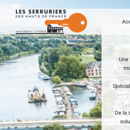
Aller
au
Acc
contenu
Une
mo
Spécial
De la 
solu