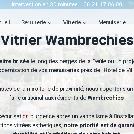
Intervention en 30 minutes :
06 21 17 06 00
ueil
Serrurerie
Vitrerie
Menuiserie
Vitrier Wambrechies
vitre brisée
le long des berges de la Deûle ou un proj
dernisation de vos menuiseries près de l’Hôtel de Vill
istes de la miroiterie de proximité, nous apportons un
faire artisanal aux résidents de
Wambrechies
.
sécurisation d’urgence après un vandalisme à l’installa
tions vitrées esthétiques,
notre priorité est de garant