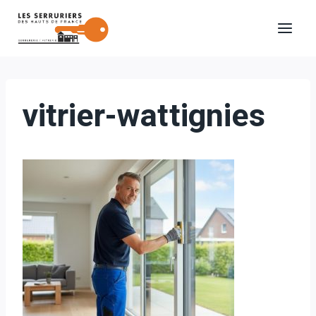
Aller
au
contenu
vitrier-wattignies