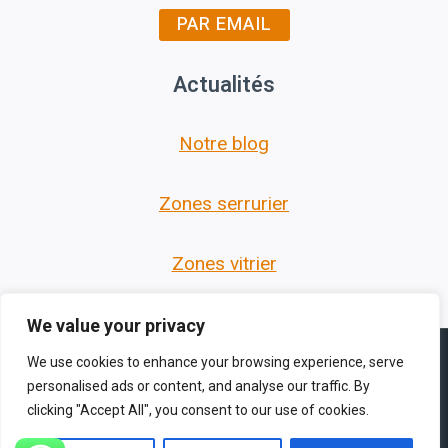
PAR EMAIL
Actualités
Notre blog
Zones serrurier
Zones vitrier
We value your privacy
We use cookies to enhance your browsing experience, serve
personalised ads or content, and analyse our traffic. By
clicking "Accept All", you consent to our use of cookies.
© 2026 Les Serruriers des Hauts de France -