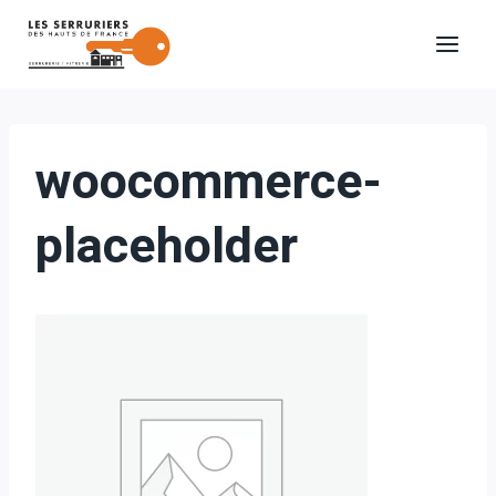
Aller
au
contenu
woocommerce-
placeholder