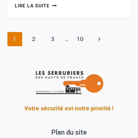
LES
LIRE LA SUITE
DIFFÉRENTS
SERVICES
D’UN
Navigation
VITRIER
Page
1
2
3
…
10
de
suivante
page
Votre sécurité est notre priorité !
Plan du site