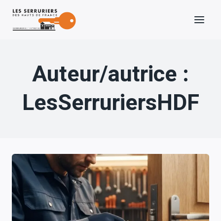
Aller
au
contenu
Auteur/autrice :
LesSerruriersHDF