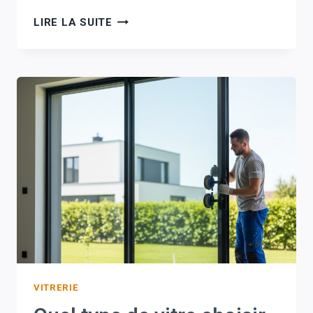
PORTE
LIRE LA SUITE
CLAQUÉE
À
LILLE
:
QUE
FAIRE
ET
COMMENT
L’OUVRIR
SANS
TOUT
CASSER
?
VITRERIE