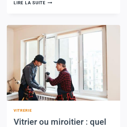
LE
LIRE LA SUITE
MEILLEUR
VITRAGE
POUR
SA
MAISON
EN
2026
:
GUIDE
COMPLET
VITRERIE
Vitrier ou miroitier : quel