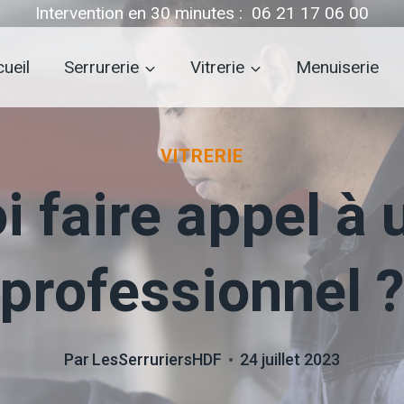
Intervention en 30 minutes :
06 21 17 06 00
ueil
Serrurerie
Vitrerie
Menuiserie
VITRERIE
 faire appel à u
professionnel 
Par
LesSerruriersHDF
24 juillet 2023