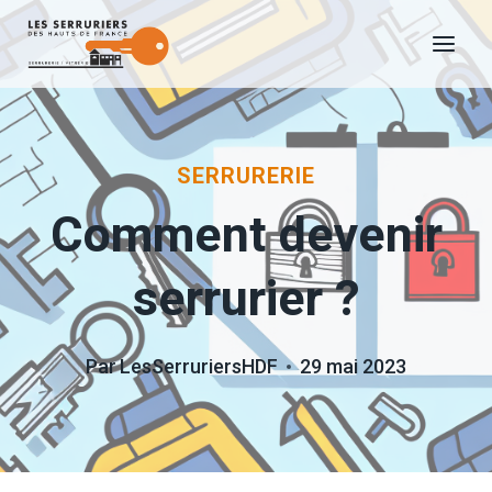
Aller
au
contenu
SERRURERIE
Comment devenir
serrurier ?
Par
LesSerruriersHDF
29 mai 2023