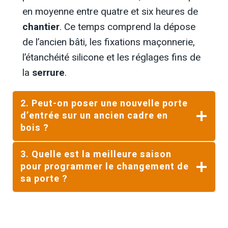
en moyenne entre quatre et six heures de
chantier
. Ce temps comprend la dépose
de l’ancien bâti, les fixations maçonnerie,
l’étanchéité silicone et les réglages fins de
la
serrure
.
2.
Peut-on poser une nouvelle porte
d’entrée sur un ancien cadre en
bois ?
3.
Quelle est la meilleure saison
pour programmer le changement de
sa porte ?