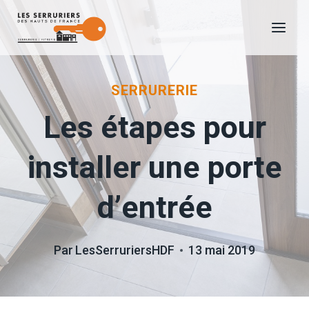
Aller
au
contenu
SERRURERIE
Les étapes pour
installer une porte
d’entrée
Par
LesSerruriersHDF
13 mai 2019