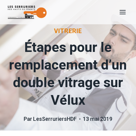
Aller
au
contenu
VITRERIE
Étapes pour le
remplacement d’un
double vitrage sur
Vélux
Par
LesSerruriersHDF
13 mai 2019