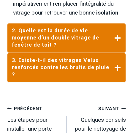
impérativement remplacer l’intégralité du
vitrage pour retrouver une bonne
isolation
.
2.
Quelle est la durée de vie
moyenne d’un double vitrage de
fenêtre de toit ?
3.
Existe-t-il des vitrages Velux
renforcés contre les bruits de pluie
?
Navigation
PRÉCÉDENT
SUIVANT
Les étapes pour
Quelques conseils
de
installer une porte
pour le nettoyage de