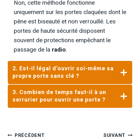
Non, cette méthode fonctionne
uniquement sur les portes claquées dont le
pêne est biseauté et non verrouillé. Les
portes de haute sécurité disposent
souvent de protections empêchant le
passage de la
radio
.
2.
Est-il légal d’ouvrir soi-même sa
propre porte sans clé ?
3.
Combien de temps faut-il à un
serrurier pour ouvrir une porte ?
Navigation
PRÉCÉDENT
SUIVANT