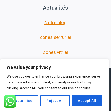
Actualités
Notre blog
Zones serrurier
Zones vitrier
We value your privacy
We use cookies to enhance your browsing experience, serve
personalised ads or content, and analyse our traffic. By
clicking "Accept All", you consent to our use of cookies.
© 2026 Les Serruriers des Hauts de France -
Thème WordPress par
Kadence WP
Customise
Reject All
Accept All