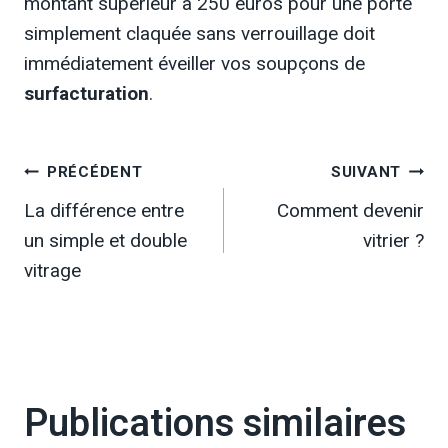
montant supérieur à 250 euros pour une porte
simplement claquée sans verrouillage doit
immédiatement éveiller vos soupçons de
surfacturation
.
Navigation
PRÉCÉDENT
SUIVANT
La différence entre
Comment devenir
de
un simple et double
vitrier ?
l’article
vitrage
Publications similaires